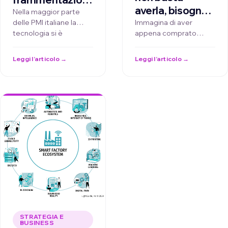
averla, bisogna
l'AI non basta
Nella maggior parte
saperla guidare
delle PMI italiane la
Immagina di aver
comprarla, va
tecnologia si è
appena comprato
per vincere
messa sui
stratificata nel tempo:
l'auto sportiva dei tuoi
processi giusti
gestionali datati,
sogni. È potente,
Leggi l’articolo →
Leggi l’articolo →
applicazioni verticali e
veloce, piena di …
decine di fogli Excel e
passaggi manuali …
STRATEGIA E
BUSINESS