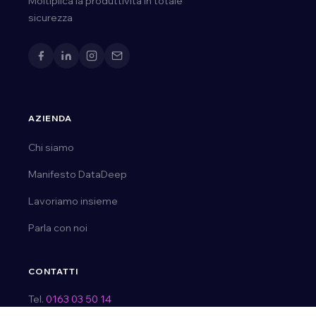
Moltiplica la produttivita in totale
sicurezza
AZIENDA
Chi siamo
Manifesto DataDeep
Lavoriamo insieme
Parla con noi
CONTATTI
Tel.
0163 03 50 14