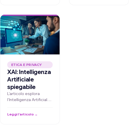
…
ETICA E PRIVACY
XAI: Intelligenza
Artificiale
spiegabile
L'articolo esplora
l'Intelligenza Artificiale
Spiegabile (XAI),
evidenziando come
Leggi l’articolo →
questa tecnologia
aumenti la trasparenza