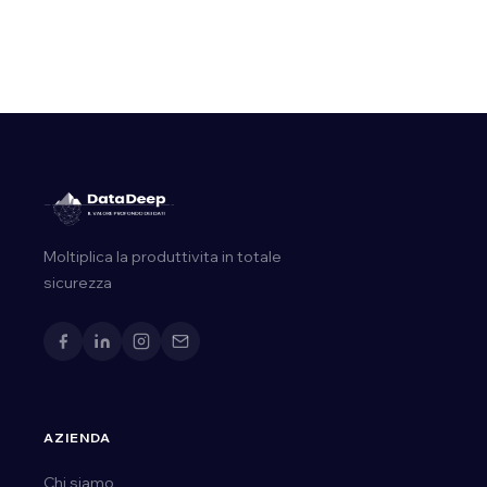
e la …
Moltiplica la produttivita in totale
sicurezza
AZIENDA
Chi siamo