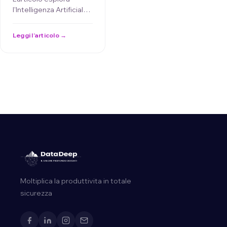
l'Intelligenza Artificiale
Spiegabile (XAI),
evidenziando come
Leggi l’articolo →
questa tecnologia
aumenti la trasparenza
e la …
Moltiplica la produttivita in totale
sicurezza