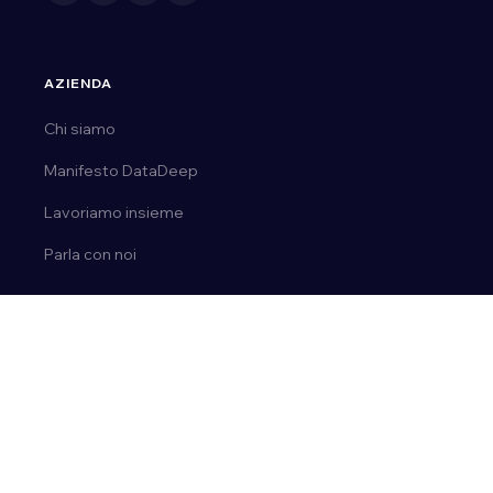
AZIENDA
Chi siamo
Manifesto DataDeep
Lavoriamo insieme
Parla con noi
CONTATTI
Tel.
0163 03 50 14
Email:
ai@datadeep.it
Via E. de Amicis, 23 | 28077, Prato Sesia (No)
P. IVA 02092110036