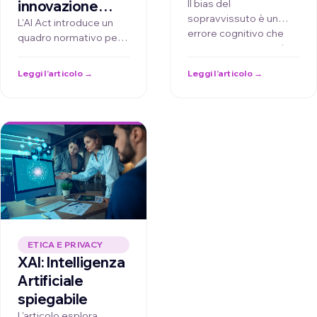
distorce l’analisi
Il bias del
innovazione
sopravvissuto è un
dei dati
responsabile
L'AI Act introduce un
errore cognitivo che
quadro normativo per
con
porta a concentrarsi
un'IA sicura e
l’Intelligenza
solo su campioni …
trasparente. I dati
Leggi l’articolo →
Leggi l’articolo →
Artificiale
sintetici rappresentano
…
ETICA E PRIVACY
XAI: Intelligenza
Artificiale
spiegabile
L'articolo esplora