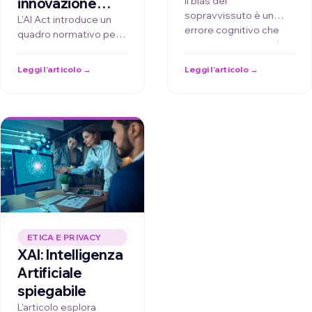
distorce l’analisi
Il bias del
innovazione
sopravvissuto è un
dei dati
responsabile
L'AI Act introduce un
errore cognitivo che
quadro normativo per
con
porta a concentrarsi
un'IA sicura e
l’Intelligenza
solo su campioni …
trasparente. I dati
Leggi l’articolo →
Leggi l’articolo →
Artificiale
sintetici rappresentano
…
ETICA E PRIVACY
XAI: Intelligenza
Artificiale
spiegabile
L'articolo esplora