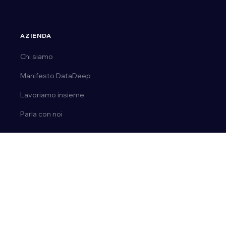
AZIENDA
Chi siamo
Manifesto DataDeep
Lavoriamo insieme
Parla con noi
CONTATTI
Tel.
0163 03 50 14
Email:
ai@datadeep.it
Via E. de Amicis, 23 | 28077, Prato Sesia (No)
P. IVA 02092110036