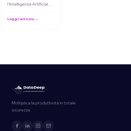
l'Intelligenza Artificiale
Spiegabile (XAI),
evidenziando come
Leggi l’articolo →
questa tecnologia
aumenti la trasparenza
e la …
Moltiplica la produttivita in totale
sicurezza