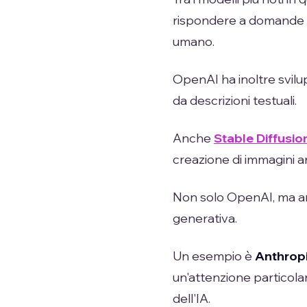
rispondere a domande e
umano.
OpenAI ha inoltre svil
da descrizioni testuali.
Anche
Stable Diffusio
creazione di immagini ar
Non solo OpenAI, ma anc
generativa.
Un esempio è
Anthrop
un'attenzione particolare
dell'IA.