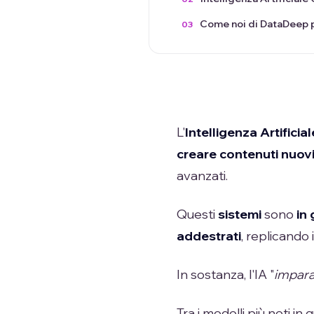
Come noi di DataDeep p
L'
Intelligenza Artifici
creare contenuti nuovi 
avanzati.
Questi
sistemi
sono
in
addestrati
, replicando 
In sostanza, l'IA "
impar
Tra i modelli più noti i