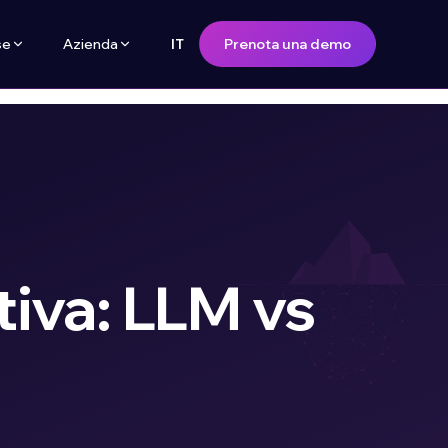
se
Azienda
Prenota una demo
IT
tiva: LLM vs