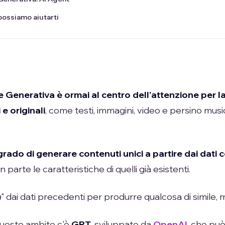
ossiamo aiutarti
ale Generativa è ormai al centro dell'attenzione per l
e originali
, come testi, immagini, video e persino music
 grado di generare contenuti unici a partire dai dati
in parte le caratteristiche di quelli già esistenti.
a
" dai dati precedenti per produrre qualcosa di simile,
n questo ambito c'è
GPT
, sviluppato da
OpenAI
, che può