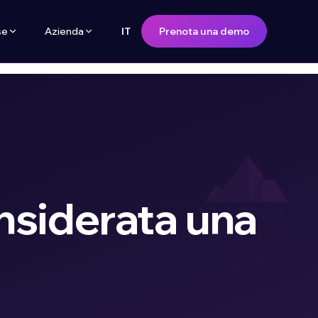
se
Azienda
Prenota una demo
IT
onsiderata una