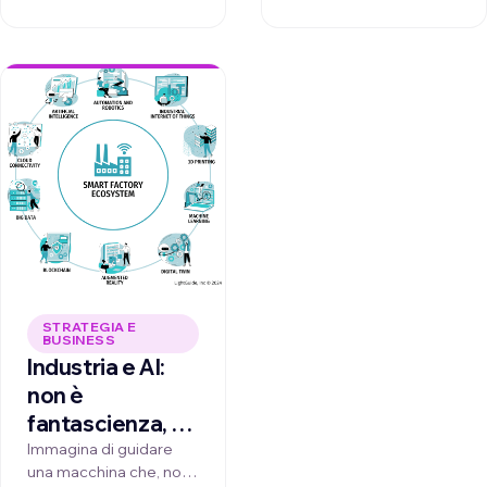
applicazioni verticali e
veloce, piena di …
decine di fogli Excel e
passaggi manuali …
STRATEGIA E
BUSINESS
Industria e AI:
non è
fantascienza, è il
tuo prossimo
Immagina di guidare
una macchina che, non
vantaggio