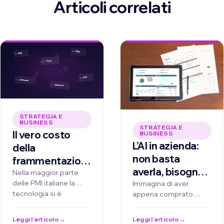
Articoli correlati
STRATEGIA E
BUSINESS
STRATEGIA E
Il vero costo
BUSINESS
L’AI in azienda:
della
non basta
frammentazione:
averla, bisogna
l'AI non basta
Nella maggior parte
saperla guidare
delle PMI italiane la
Immagina di aver
comprarla, va
tecnologia si è
appena comprato
per vincere
messa sui
stratificata nel tempo:
l'auto sportiva dei tuoi
processi giusti
gestionali datati,
sogni. È potente,
Leggi l’articolo →
Leggi l’articolo →