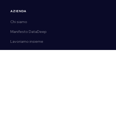
AZIENDA
Chi siamo
Manifesto DataDeep
Lavoriamo insieme
Parla con noi
CONTATTI
Tel.
0163 03 50 14
Email:
ai@datadeep.it
Via E. de Amicis, 23 | 28077, Prato Sesia (No)
P. IVA 02092110036