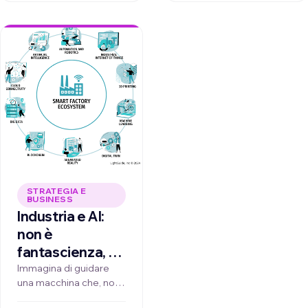
decine di fogli Excel e
passaggi manuali …
STRATEGIA E
BUSINESS
Industria e AI:
non è
fantascienza, è il
tuo prossimo
Immagina di guidare
una macchina che, non
vantaggio
solo ti porta a
competitivo