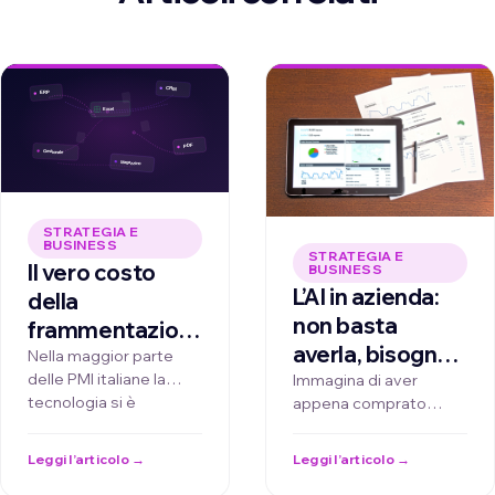
STRATEGIA E
BUSINESS
STRATEGIA E
Il vero costo
BUSINESS
L’AI in azienda:
della
non basta
frammentazione:
averla, bisogna
l'AI non basta
Nella maggior parte
saperla guidare
delle PMI italiane la
Immagina di aver
comprarla, va
tecnologia si è
appena comprato
per vincere
messa sui
stratificata nel tempo:
l'auto sportiva dei tuoi
processi giusti
gestionali datati,
sogni. È potente,
Leggi l’articolo →
Leggi l’articolo →
applicazioni verticali e
veloce, piena di …