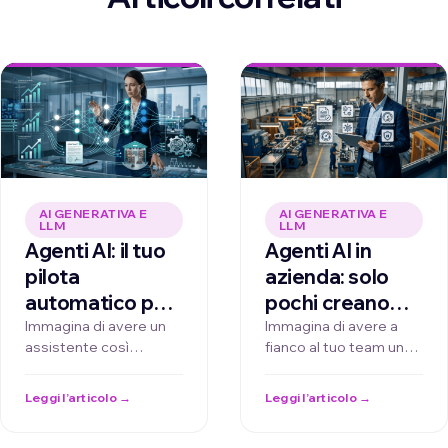
AI GENERATIVA E
AI GENERATIVA E
LLM
LLM
Agenti AI: il tuo
Agenti AI in
pilota
azienda: solo
automatico per
pochi creano
la crescita
vero valore.
Immagina di avere un
Immagina di avere a
assistente così
fianco al tuo team un
aziendale
Cosa fanno di
proattivo e intelligente
gruppo di collaboratori
diverso, e come
da non limitarsi a
specializzati che non …
Leggi l’articolo →
Leggi l’articolo →
puoi farlo anche
rispondere alle …
tu in 1-2 mesi