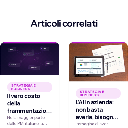
Articoli correlati
STRATEGIA E
BUSINESS
STRATEGIA E
Il vero costo
BUSINESS
L’AI in azienda:
della
non basta
frammentazione:
averla, bisogna
l'AI non basta
Nella maggior parte
saperla guidare
delle PMI italiane la
Immagina di aver
comprarla, va