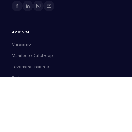
AZIENDA
Chi siamo
Manifesto DataDeep
Lavoriamo insieme
Parla con noi
CONTATTI
Tel.
0163 03 50 14
Email:
ai@datadeep.it
Via E. de Amicis, 23 | 28077, Prato Sesia (No)
P. IVA 02092110036