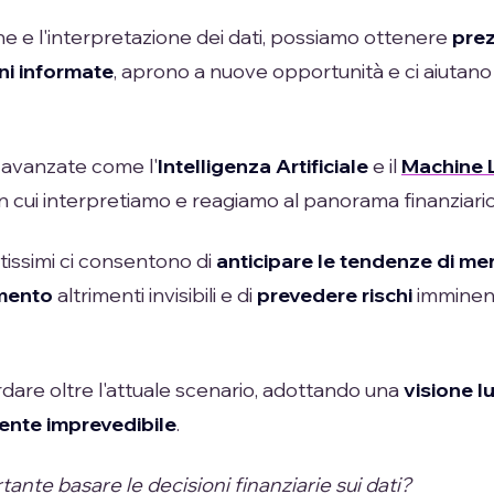
ne e l'interpretazione dei dati, possiamo ottenere
prez
ni informate
, aprono a nuove opportunità e ci aiutano
 avanzate come l'
Intelligenza Artificiale
e il
Machine 
in cui interpretiamo e reagiamo al panorama finanziario
issimi ci consentono di
anticipare le tendenze di me
imento
altrimenti invisibili e di
prevedere rischi
imminent
dare oltre l'attuale scenario, adottando una
visione l
iente imprevedibile
.
ante basare le decisioni finanziarie sui dati?