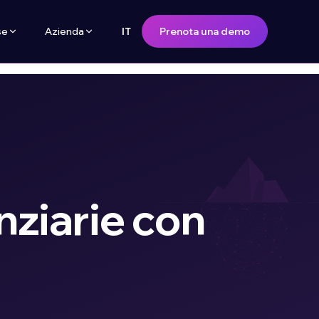
se
Azienda
Prenota una demo
IT
nziarie con