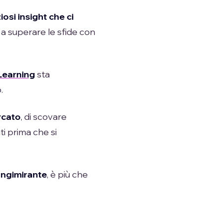
iosi insight che ci
 a superare le sfide con
Learning
sta
.
rcato
, di scovare
i prima che si
ungimirante
, è più che