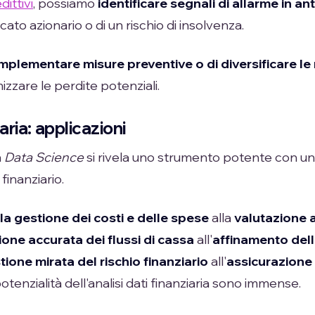
dittivi
, possiamo
identificare segnali di allarme in an
ato azionario o di un rischio di insolvenza.
implementare misure preventive o di diversificare le 
zzare le perdite potenziali.
iaria: applicazioni
a
Data Science
si rivela uno strumento potente con u
finanziario.
la gestione dei costi e delle spese
alla
valutazione 
ione accurata dei flussi di cassa
all'
affinamento dell
tione mirata del rischio finanziario
all'
assicurazione 
 potenzialità dell'analisi dati finanziaria sono immense.