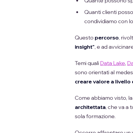
Quante possono spieg
Quanti clienti poss
condividiamo con l
Questo
percorso
, rivo
insight"
, e ad avvicinare
Temi quali
Data Lake
,
Da
sono orientati al mede
creare valore a livello
Come abbiamo visto, l
architettata
, che va a 
sola formazione.
Occorre affrontare un 