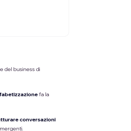
e del business di
lfabetizzazione
fa la
utturare conversazioni
emergenti.