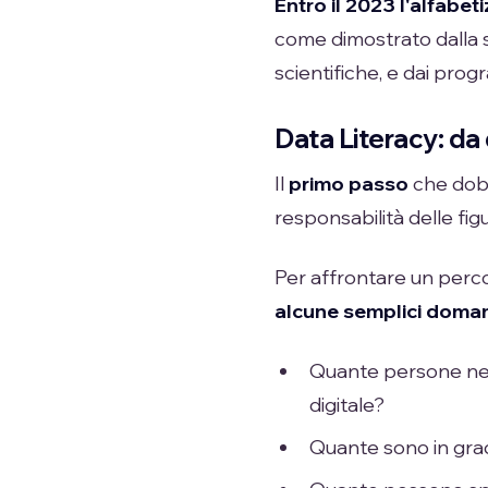
Entro il 2023 l'alfabe
come dimostrato dalla su
scientifiche, e dai pro
Data Literacy: da 
Il
primo passo
che dob
responsabilità delle fig
Per affrontare un perco
alcune semplici doma
Quante persone nel
digitale?
Quante sono in grado