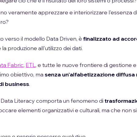
are ciò che è il risultato dei loro sistemi o processi?
ono veramente apprezzare e interiorizzare l'essenza d
oro?
lto verso il modello Data Driven, è
finalizzato ad accorc
 la produzione all'utilizzo dei dati.
ta Fabric
,
ETL
, e tutte le nuove frontiere di gestione 
simo obiettivo, ma
senza un'alfabetizzazione diffusa 
 di business
.
a Data Literacy comporta un fenomeno di
trasformazi
toccare elementi organizzativi e culturali, ma che non s
vero e proprio percorso evolutivo.