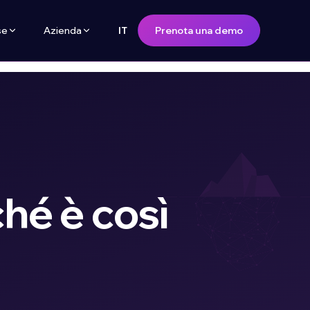
se
Azienda
Prenota una demo
IT
ché è così