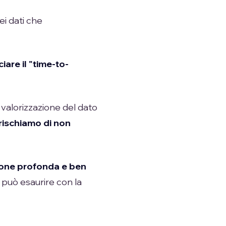
ei dati che
iare il "time-to-
e valorizzazione del dato
rischiamo di non
one profonda e ben
i può esaurire con la