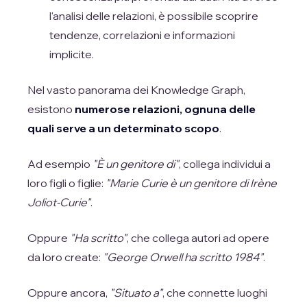
l'analisi delle relazioni, è possibile scoprire
tendenze, correlazioni e informazioni
implicite.
Nel vasto panorama dei Knowledge Graph,
esistono
numerose relazioni, ognuna delle
quali serve a un determinato scopo
.
Ad esempio
"È un genitore di"
, collega individui a
loro figli o figlie:
"Marie Curie è un genitore di Irène
Joliot-Curie"
.
Oppure
"Ha scritto"
, che collega autori ad opere
da loro create:
"George Orwell ha scritto 1984"
.
Oppure ancora,
"Situato a"
, che connette luoghi