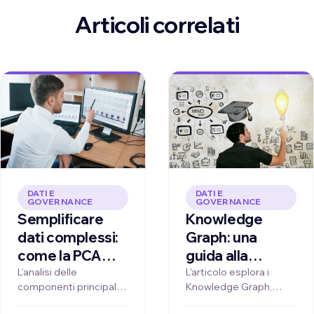
Articoli correlati
DATI E
DATI E
GOVERNANCE
GOVERNANCE
Knowledge
Semplificare
Graph: una
dati complessi:
guida alla
come la PCA
rappresentazione
può aiutarci a
L'articolo esplora i
L'analisi delle
Knowledge Graph,
componenti principali
della
comprendere il
strumenti che
(PCA) è una tecnica
conoscenza
quadro generale