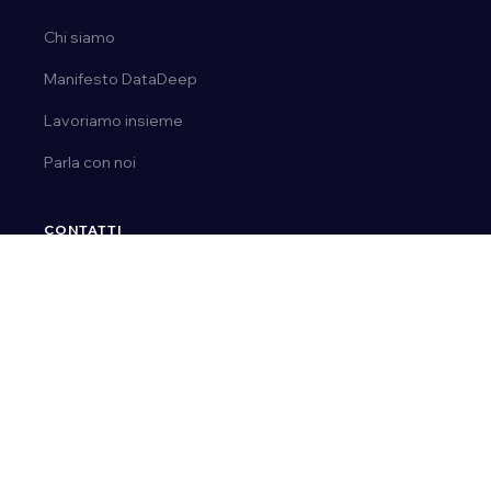
Chi siamo
Manifesto DataDeep
Lavoriamo insieme
Parla con noi
CONTATTI
Tel.
0163 03 50 14
Email:
ai@datadeep.it
Via E. de Amicis, 23 | 28077, Prato Sesia (No)
P. IVA 02092110036
© 2026 DataDeep.
Privacy Policy
Cookie Policy