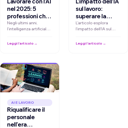
L’impatto dell’IA
Lavorare con l’AI
sul lavoro:
nel 2025: 5
superare la
professioni che
resistenza al
cambieranno
L'articolo esplora
Negli ultimi anni,
l'impatto dell'IA sul
l'intelligenza artificiale
cambiamento e
completamente
lavoro, evidenziando la
(AI) ha trasformato
investire nella
con
necessità di affrontare
molti settori,
Leggi l’articolo →
Leggi l’articolo →
riqualificazione
l’intelligenza
la resistenza al
modificando il modo in
del personale
artificiale
cambiamento …
cui …
AI E LAVORO
Riqualificare il
personale
nell’era