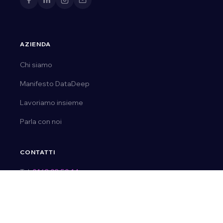
AZIENDA
Chi siamo
Manifesto DataDeep
Lavoriamo insieme
Parla con noi
CONTATTI
Tel.
0163 03 50 14
Email:
ai@datadeep.it
Via E. de Amicis, 23 | 28077, Prato Sesia (No)
P. IVA 02092110036