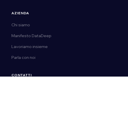
AZIENDA
Chi siamo
Manifesto DataDeep
Lavoriamo insieme
Parla con noi
CONTATTI
Tel.
0163 03 50 14
Email:
ai@datadeep.it
Via E. de Amicis, 23 | 28077, Prato Sesia (No)
P. IVA 02092110036