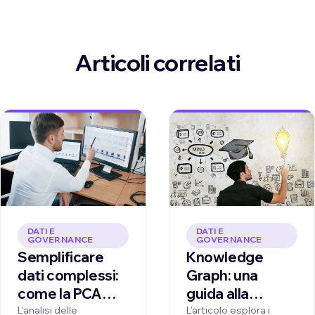
Articoli correlati
DATI E
DATI E
GOVERNANCE
GOVERNANCE
Knowledge
Semplificare
Graph: una
dati complessi:
guida alla
come la PCA
rappresentazione
può aiutarci a
L'articolo esplora i
L'analisi delle