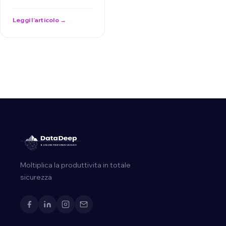
mancanti, definendone
le cause e le forme.
Leggi l’articolo →
Descrive tecniche …
Moltiplica la produttivita in totale
sicurezza