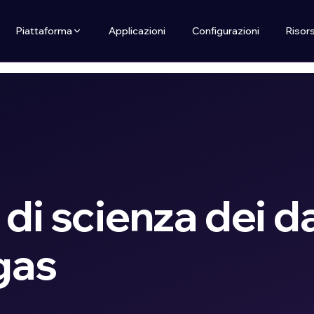
Piattaforma
Applicazioni
Configurazioni
Risor
 di scienza dei da
 gas