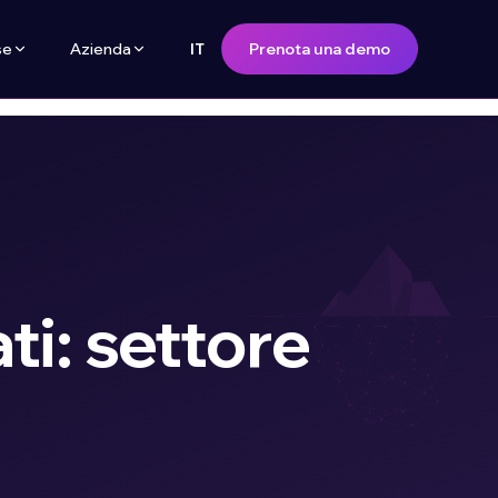
se
Azienda
Prenota una demo
IT
ti: settore