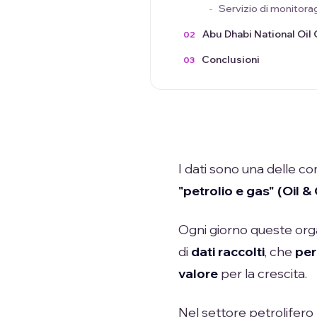
Servizio di monitorag
Abu Dhabi National Oi
Conclusioni
I dati sono una delle c
"petrolio e gas"
(Oil &
Ogni giorno queste orga
di
dati raccolti
, che
pe
valore
per la crescita.
Nel settore petrolifero 