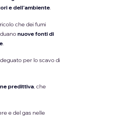
tori e dell'ambiente
.
icolo che dei fumi
viduano
nuove fonti
di
e
.
 adeguato per lo scavo di
e predittiva
, che
fere e del gas nelle