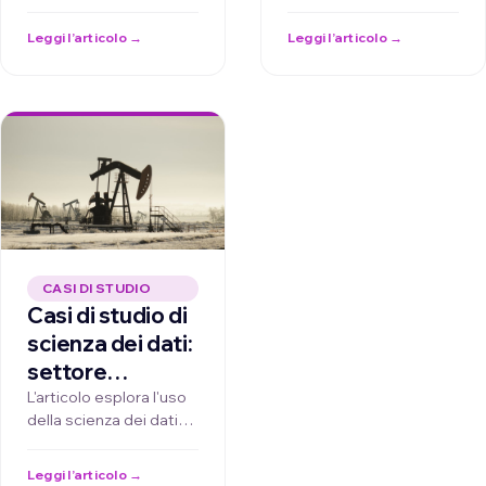
artificiale nel futuro
rivoluzioni il settore
dell'automotive,
alimentare attraverso il
Leggi l’articolo →
Leggi l’articolo →
evidenziando come AI
controllo qualità, …
possa migliorare la …
CASI DI STUDIO
Casi di studio di
scienza dei dati:
settore
petrolifero e
L'articolo esplora l'uso
della scienza dei dati
gas
nel settore petrolifero
e del gas, con esempi
Leggi l’articolo →