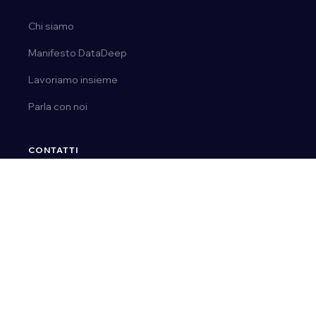
Chi siamo
Manifesto DataDeep
Lavoriamo insieme
Parla con noi
CONTATTI
Tel.
0163 03 50 14
Email:
ai@datadeep.it
Via E. de Amicis, 23 | 28077, Prato Sesia (No)
P. IVA 02092110036
© 2026 DataDeep.
Privacy Policy
Cookie Policy