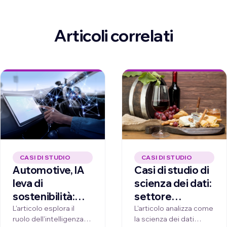
Articoli correlati
CASI DI STUDIO
CASI DI STUDIO
Automotive, IA
Casi di studio di
leva di
scienza dei dati:
sostenibilità:
settore
come saranno i
alimentare
L'articolo esplora il
L'articolo analizza come
ruolo dell'intelligenza
la scienza dei dati
veicoli del futuro