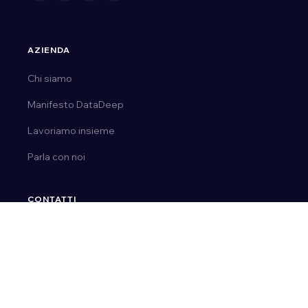
AZIENDA
Chi siamo
Manifesto DataDeep
Lavoriamo insieme
Parla con noi
CONTATTI
Tel.
0163 03 50 14
Email:
ai@datadeep.it
Via E. de Amicis, 23 | 28077, Prato Sesia (No)
P. IVA 02092110036